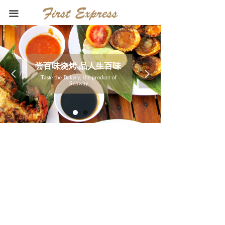
首页
끀
关于我们
烧烤海鲜
尝百味烧烤,品人生百味
넳
넲
新闻中心
Taste the Bakery, the product of
Subway
联系我们