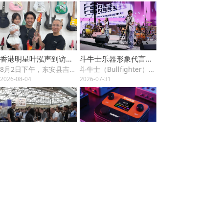
香港明星叶泓声到访斗牛士工厂，一场关于电吉他的深度探访
斗牛士乐器形象代言——“无限乐队”与“幻影乐队”闪耀2026广西打击乐艺术节
8月2日下午，东安县吉他产业园，斗牛士电吉他工厂迎来了一位特殊的访客——香港明星叶泓声。
斗牛士（Bullfighter）乐器形象代言乐队——“无限乐队”与“幻影乐队” 凭借精湛的技艺和出色的舞台表现力，双双斩获斐然成绩，成为2026广西打击乐艺术节备受瞩目的少年力量。
品牌创始人何北全程陪同，带这位远道而来的客人完整走了一遍生产线。
2026-08-04
2026-07-31
斗牛士乐器即将参加2026俄罗斯莫斯科乐器展Light+Audio Tec
125种效果+鼓机+Looper+USB声卡，把该有的都装进去了！斗牛士Stage Go 口袋效果器正式发布
作为首次境外参展，斗牛士将重点与俄罗斯及周边国家的采购商、行业媒体、认证服务机构进行面对面沟通，为后续本地化服务积累资源。同时，通过展会期间的技术论坛和演示活动，获取行业最新动态，为产品本地化调整提供依据。
Stage Go 是一块真正懂乐手需求的口袋效果器。把鼓机、Looper、声卡、蓝牙、高质量效果器，实实在在地塞进一个小盒子里。
2026-07-24
2026-06-16
上一页
1
/
5
下一页