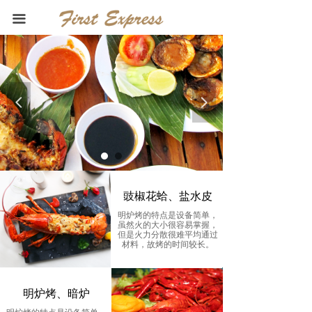
首页
끀
关于我们
烧烤海鲜
尝百味烧烤,品人生百味
넳
넲
新闻中心
Taste the Bakery, the product of
Subway
联系我们
豉椒花蛤、盐水皮
明炉烤的特点是设备简单，
虽然火的大小很容易掌握，
但是火力分散很难平均通过
材料，故烤的时间较长。
明炉烤、暗炉