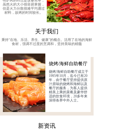
明炉烤的特点是设备简单，
虽然火的大小很容易掌握，
但是火力分散很难平均通过
材料，故烤的时间较长。
关于我们
秉持“在地、乐活、养生、健康”的概念。活用了在地的海鮮
食材，强调不过度的烹调和，坚持美味的精髓
烧烤/海鲜自助餐厅
烧烤/海鲜自助餐厅成立于
1995年10月，迄今已有20
年，由于餐厅坚持提供原
汁原味的烧烤和海鲜以及
餐厅的服务，为客人提供
精美上乘的菜肴及豪华舒
适的饮食环境，20多年来
深得各界中外人士。
新资讯